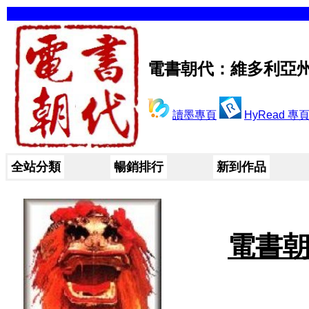
電書朝代：維多利亞
讀墨專頁
HyRead 專
全站分類
暢銷排行
新到作品
電書