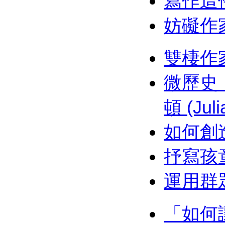
寫作這件
妨礙作
雙棲作
微歷史
頓 (Juli
如何創
抒寫孩
運用群
「如何