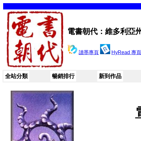
電書朝代：維多利亞
讀墨專頁
HyRead 專
全站分類
暢銷排行
新到作品