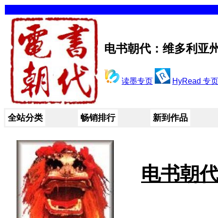
电书朝代：维多利亚州
读墨专页
HyRead 专
全站分类
畅销排行
新到作品
电书朝