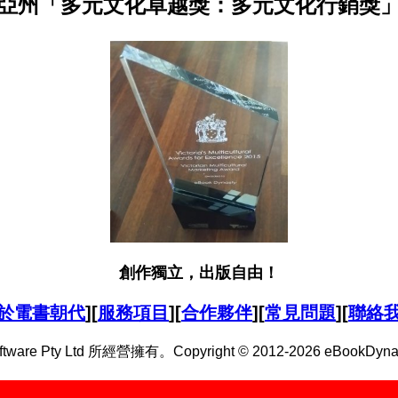
亞州「多元文化卓越獎：多元文化行銷獎
創作獨立，出版自由！
於電書朝代
][
服務項目
][
合作夥伴
][
常見問題
][
聯絡
are Pty Ltd 所經營擁有。Copyright © 2012-2026 eBook