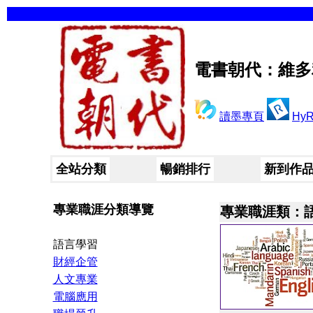
電書朝代：維多
讀墨專頁
Hy
全站分類
暢銷排行
新到作
專業職涯分類導覽
專業職涯類：
語言學習
財經企管
人文專業
電腦應用