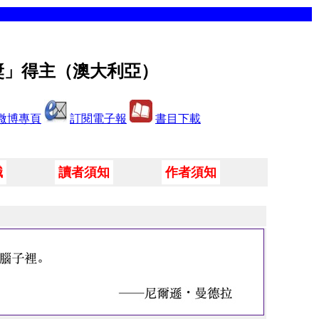
獎」得主（澳大利亞）
微博專頁
訂閱電子報
書目下載
職
讀者須知
作者須知