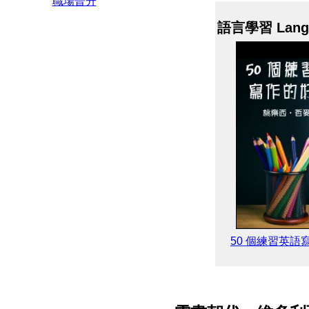
職場晉升
語言學習 Lang
50 個練習英語