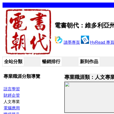
電書朝代：維多利亞
讀墨專頁
HyRead 專
全站分類
暢銷排行
新到作品
專業職涯分類導覽
專業職涯類：人文專
語言學習
財經企管
人文專業
電腦應用