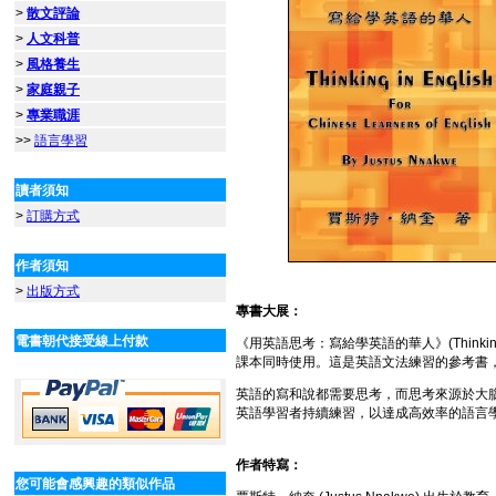
>
散文評論
>
人文科普
>
風格養生
>
家庭親子
>
專業職涯
>>
語言學習
讀者須知
>
訂購方式
作者須知
>
出版方式
專書大展：
電書朝代接受線上付款
《用英語思考：寫給學英語的華人》(Thinking in 
課本同時使用。這是英語文法練習的參考書
英語的寫和說都需要思考，而思考來源於大
英語學習者持續練習，以達成高效率的語言
作者特寫：
您可能會感興趣的類似作品