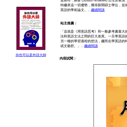
賈斯特．納奎 (Justus Nnakwe)
特繼承這一切優勢，獲得新聞碩士學位，並擁
英語的學術論文。...
繼續閱讀
站主推薦：
「這就是《用英語思考》和一般參考書最大
法和英語文法之間的巨大差異。一旦學英語
另一種的學習過程的想法，繼而在學英語的
或文藝腔。」...
繼續閱讀
你也可以是外語大師
內容試閱：