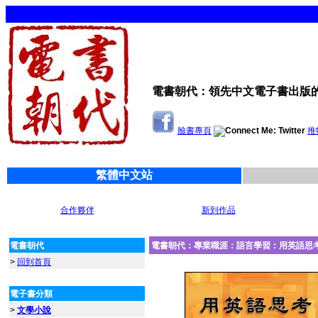
電書朝代：領先中文電子書出版
臉書專頁
推
繁體中文站
合作夥伴
新到作品
電書朝代
電書朝代：專業職涯：語言學習：用英語思
>
回到首頁
電子書分類
>
文學小說