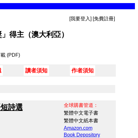
[我要登入] [免費註冊]
獎」得主（澳大利亞）
 (PDF)
職
讀者須知
作者須知
全球購書管道：
語短詩選
繁體中文電子書
繁體中文紙本書
Amazon.com
Book Depository