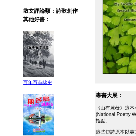
散文評論類：詩歌創作
其他好書：
百年百首詠史
專書大展：
《山有蕨薇》這本
(National P
指點。
這些短詩原本以英文