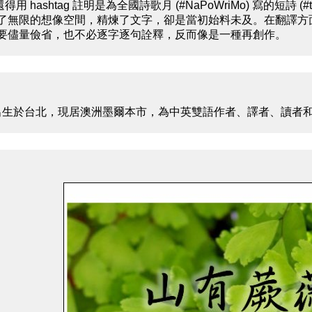
每次還得用 hashtag 註明是為全國詩歌月 (#NaPoWriMo) 寫的短詩
了無限的想像空間，精煉了文字，卻是當初始料未及。在翻譯方
要儘量儉省，也不必逐字逐句詮釋，反而像是一種再創作。
年出生於台北，現居澳洲墨爾本市，為中英雙語作者、譯者、讀者和論者