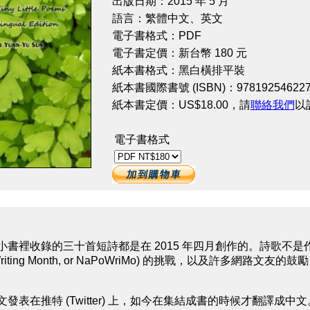
出版日期：2015 年 5 月
語言：繁體中文、英文
電子書格式：PDF
電子書定價：新台幣 180 元
紙本書格式：黑白橫排平裝
紙本書國際書號 (ISBN)：978192546227
紙本書定價：US$18.00，請
聯絡我們
以
電子書格式
小書裡收錄的三十首短詩都是在 2015 年四月創作的。詩歌不
oetry Writing Month, or NaPoWriMo) 的挑戰，以
發表在推特 (Twitter) 上，如今在集結成書的時候才翻譯