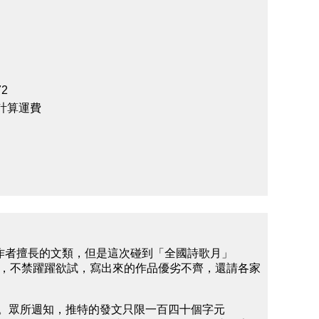
2
計算運費
是作者擅長的文類，但是這次碰到「全國詩歌月」
及許多網路文友的鼓勵，不禁躍躍欲試，寫出來的作品優劣不齊，還請各家
成中文。眾所週知，推特的發文只限一百四十個字元