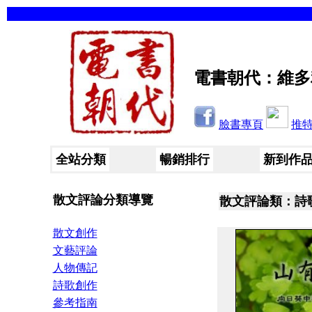
電書朝代：維多
臉書專頁
推
全站分類
暢銷排行
新到作
散文評論分類導覽
散文評論類：詩
散文創作
文藝評論
人物傳記
詩歌創作
參考指南