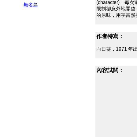
(character)，
無名島
限制卻意外地開啓
的原味，用字當然
作者特寫：
向日葵，1971 
內容試閱：