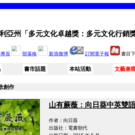
利亞州「多元文化卓越獎：多元文化行銷
特專頁
部落格
新浪微博
訂閱電子報
書目下載
品
書市話題
本站活動
文藝兼
歌創作
山有蕨薇：向日葵中英雙
作者：向日葵
出版社：電書朝代