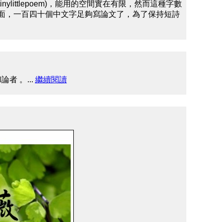
 (#tinylittlepoem)，能用的空間實在有限，然而這種字數
面，一百四十個中文字足夠寫論文了，為了保持短詩
 。...
繼續閱讀