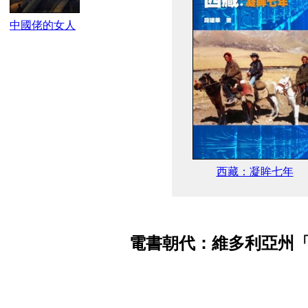
中國佬的女人
西藏：凝眸七年
電書朝代：維多利亞州