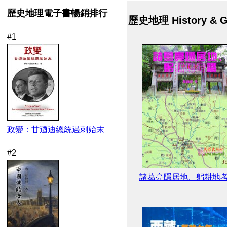
歷史地理電子書暢銷排行
歷史地理 History & G
#1
政變：甘迺迪總統遇刺始末
#2
諸葛亮隱居地、躬耕地