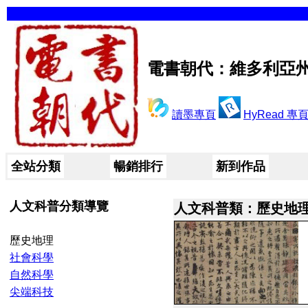
電書朝代：維多利亞
讀墨專頁
HyRead 專
全站分類
暢銷排行
新到作品
人文科普分類導覽
人文科普類：歷史地
歷史地理
社會科學
自然科學
尖端科技