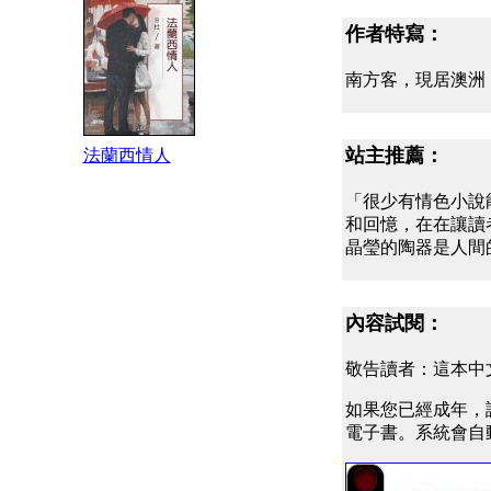
作者特寫：
南方客，現居澳洲
站主推薦：
法蘭西情人
「很少有情色小說
和回憶，在在讓讀
晶瑩的陶器是人間
內容試閱：
敬告讀者：這本中
如果您已經成年，
電子書。系統會自