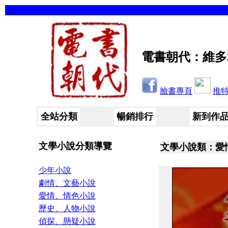
電書朝代：維多
臉書專頁
推
全站分類
暢銷排行
新到作
文學小說分類導覽
文學小說類：愛
少年小說
劇情、文藝小說
愛情、情色小說
歷史、人物小說
偵探、懸疑小說