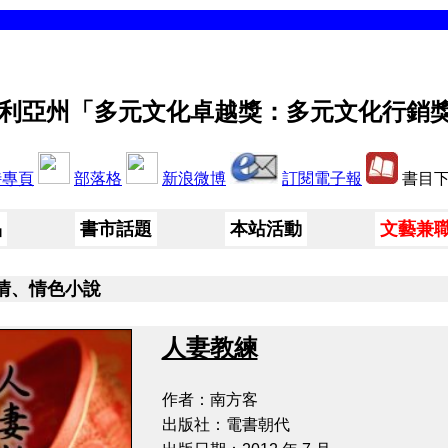
利亞州「多元文化卓越獎：多元文化行銷
特專頁
部落格
新浪微博
訂閱電子報
書目下載
品
書市話題
本站活動
文藝兼
情、情色小說
人妻教練
作者：南方客
出版社：電書朝代