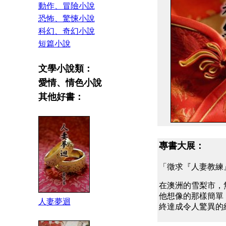
動作、冒險小說
恐怖、驚悚小說
科幻、奇幻小說
短篇小說
文學小說類：
愛情、情色小說
其他好書：
專書大展：
「徵求『人妻教練
在澳洲的雪梨市，
他想像的那樣簡單
人妻夢迴
終達成令人驚異的