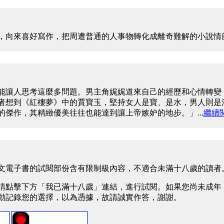
，向來喜好寫作，把周遭普通的人事物轉化成離奇難解的小說情節，
能讓人思考這麼多問題。男主角娓娓道來自己的經歷和心情轉變
者想到《紅樓夢》中的賈寶玉，堅持女人是寶、是水，男人則是
的傑作，其精緻優美往往也能達到讓上帝嫉妒的地步。」...
繼續
文電子書的試閱部份含有限制級內容，不適合未滿十八歲的讀者
請點擊下方「我已滿十八歲」連結，進行試閱。如果您尚未成年
動記錄您的選擇，以為憑據，故請誠實作答，謝謝。