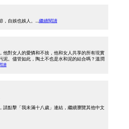
自娛也娛人。...
繼續閱讀
，他對女人的愛憐和不捨，他和女人共享的所有現實
污泥。儘管如此，陶土不也是水和泥的結合嗎？溫潤
閱讀
。
，請點擊「我未滿十八歲」連結，繼續瀏覽其他中文