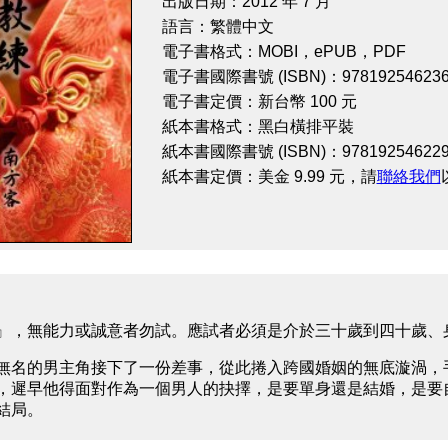
出版日期：2012 年 7 月
語言：繁體中文
電子書格式：MOBI，ePUB，PDF
電子書國際書號 (ISBN)：978192546236
電子書定價：新台幣 100 元
紙本書格式：黑白橫排平裝
紙本書國際書號 (ISBN)：978192546229
紙本書定價：美金 9.99 元，請
聯絡我們
』，無能力或誠意者勿試。應試者必須是介於三十歲到四十歲、身
無名的男主角接下了一份差事，從此捲入跨國婚姻的無底漩渦，
，遲早他得面對作為一個男人的抉擇，是要單身還是結婚，是要
結局。