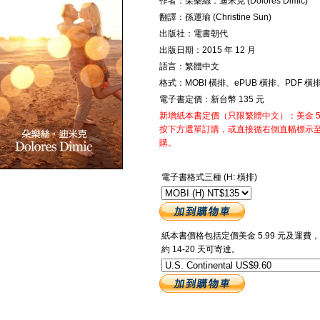
作者：朵樂絲．迪米克 (Dolores Dimic)
翻譯：孫運瑜 (Christine Sun)
出版社：電書朝代
出版日期：2015 年 12 月
語言：繁體中文
格式：MOBI 橫排、ePUB 橫排、PDF 橫
電子書定價：新台幣 135 元
新增紙本書定價（只限繁體中文）：美金 5.
按下方選單訂購，或直接循右側直幅標示
購。
電子書格式三種 (H: 橫排)
紙本書價格包括定價美金 5.99 元及運
約 14-20 天可寄達。