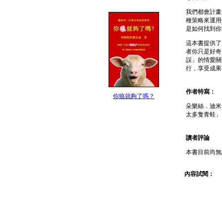
我們都會計畫
種策略來運用
是如何找到你
這本書提供了
者你只是好奇
誤」的情愛關
行，享受成果
作者特寫：
你狼就夠了嗎？
朵樂絲．迪米
太多隻青蛙」
讀者評論
本書目前尚無
內容試閱：