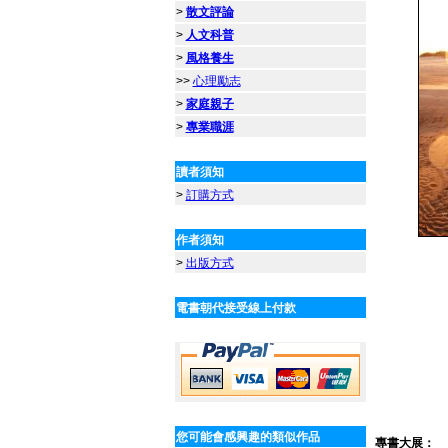
>
散文評論
>
人文科普
>
風格養生
>>
心理勵志
>
家庭親子
>
專業職涯
讀者須知
>
訂購方式
作者須知
>
出版方式
電書朝代接受線上付款
您可能會感興趣的類似作品
專書大展：