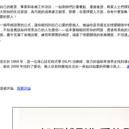
自己的教育、事業和各種工作項目，一如廚師們計畫餐點、遵循食譜，商業人士們撰
大部份的生活資源，為可能的成果建立願景。那麼，在選擇愛人方面，你有什麼策略
愛的那人！
一個早經證實的公式，讓你能找到自己心愛的那個人。無論你是否最近在情愛關係中
，不知道應該如何尋覓自己的人生愛侶——這本書都能回答你的問題，透過有系統的
係。書中充滿了各種訣竅、練習和實際的例證，涵蓋了情愛關係的各種層面，不但讓
。
克生於 1968 年，是一位身心語言程式學 (NLP) 治療師，致力於協助單身男女找
，卻在 2008 年找到了愛侶。兩人目前快樂地生活在一座如詩如畫的荷蘭小島上。...
讀者評論。
我要評論