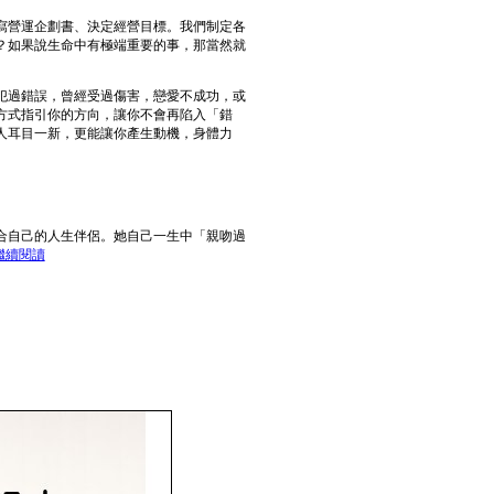
寫營運企劃書、決定經營目標。我們制定各
？如果說生命中有極端重要的事，那當然就
犯過錯誤，曾經受過傷害，戀愛不成功，或
方式指引你的方向，讓你不會再陷入「錯
人耳目一新，更能讓你產生動機，身體力
到適合自己的人生伴侶。她自己一生中「親吻過
繼續閱讀