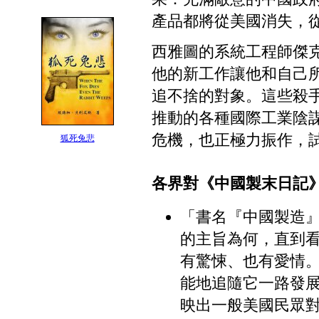
產品都將從美國消失，
西雅圖的系統工程師傑
他的新工作讓他和自己
追不捨的對象。這些殺
推動的各種國際工業陰
危機，也正極力振作，
狐死兔悲
各界對《中國製末日記
「書名『中國製造』 (
的主旨為何，直到
有驚悚、也有愛情
能地追隨它一路發
映出一般美國民眾