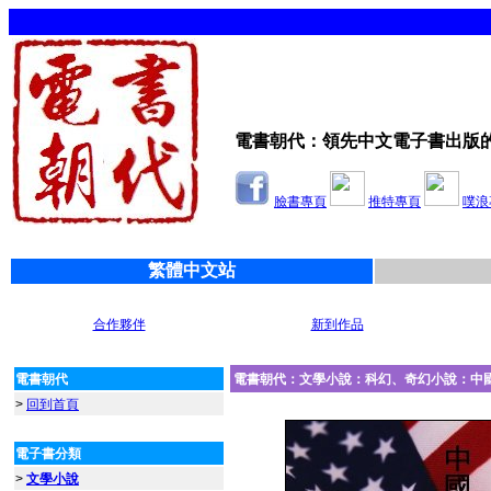
電書朝代：領先中文電子書出版
臉書專頁
推特專頁
噗浪
繁體中文站
合作夥伴
新到作品
電書朝代
電書朝代：文學小說：科幻、奇幻小說：中
>
回到首頁
電子書分類
>
文學小說