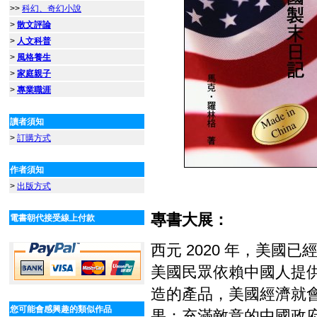
>>
科幻、奇幻小說
>
散文評論
>
人文科普
>
風格養生
>
家庭親子
>
專業職涯
讀者須知
>
訂購方式
作者須知
>
出版方式
專書大展：
電書朝代接受線上付款
西元 2020 年，美
美國民眾依賴中國人提
造的產品，美國經濟就
您可能會感興趣的類似作品
果：充滿敵意的中國政